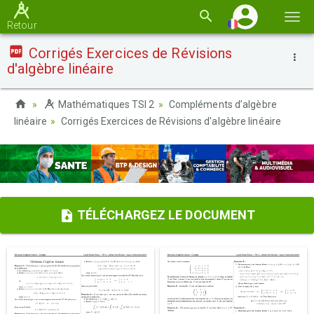
Basc
Retour
la
Corrigés Exercices de Révisions
navi
d'algèbre linéaire
Mathématiques TSI 2
Compléments d’algèbre
linéaire
Corrigés Exercices de Révisions d'algèbre linéaire
TÉLÉCHARGEZ LE DOCUMENT