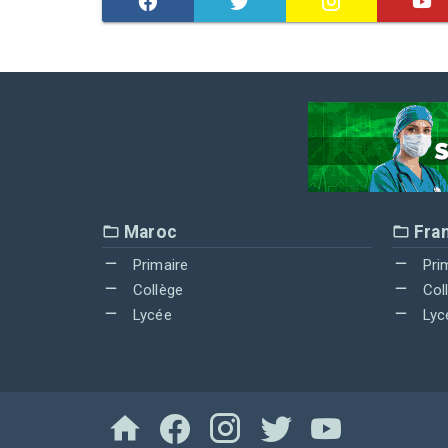
Maroc
Fra
Primaire
Pri
Collège
Col
Lycée
Lyc