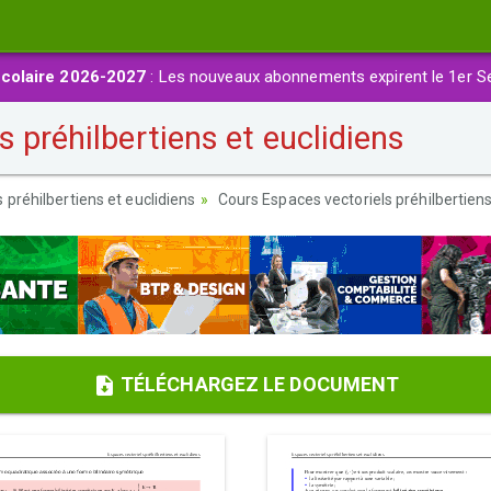
colaire 2026-2027
: Les nouveaux abonnements expirent le 1er S
 préhilbertiens et euclidiens
 préhilbertiens et euclidiens
Cours Espaces vectoriels préhilbertiens
TÉLÉCHARGEZ LE DOCUMENT