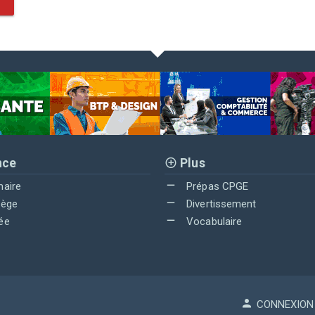
nce
Plus
maire
Prépas CPGE
lège
Divertissement
ée
Vocabulaire
CONNEXION