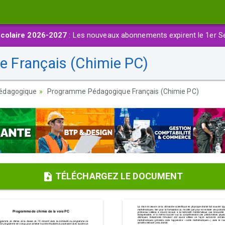
colaire 2026-2027
: Les nouveaux abonnements expirent le 1er S
 Français (Chimie PC)
édagogique
Programme Pédagogique Français (Chimie PC)
TÉLÉCHARGEZ LE DOCUMENT