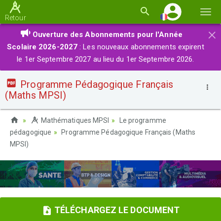
Basc
Retour
la
×
Ouverture des Abonnements pour l'Année
navi
Scolaire 2026-2027
: Les nouveaux abonnements expirent
le 1er Septembre 2027 au lieu du 1er Septembre 2026.
Programme Pédagogique Français
(Maths MPSI)
Mathématiques MPSI
Le programme
pédagogique
Programme Pédagogique Français (Maths
MPSI)
TÉLÉCHARGEZ LE DOCUMENT