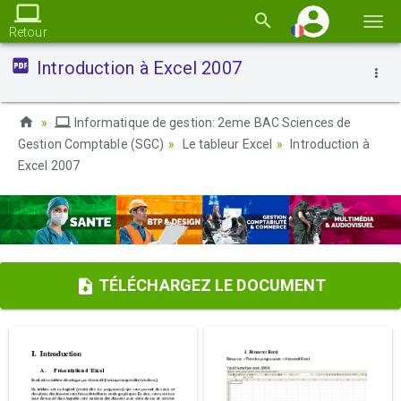
Basc
Retour
la
Introduction à Excel 2007
navi
Informatique de gestion: 2eme BAC Sciences de
Gestion Comptable (SGC)
Le tableur Excel
Introduction à
Excel 2007
TÉLÉCHARGEZ LE DOCUMENT