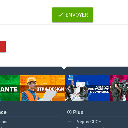
ENVOYER
nce
Plus
maire
Prépas CPGE