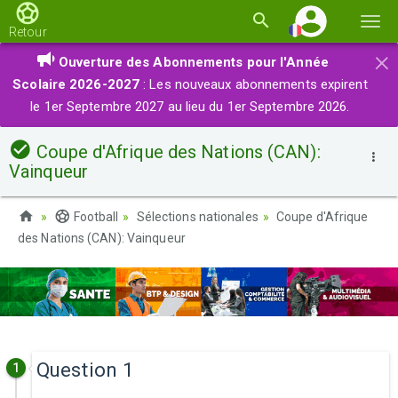
Basc
Retour
la
×
Ouverture des Abonnements pour l'Année
navi
Scolaire 2026-2027
: Les nouveaux abonnements expirent
le 1er Septembre 2027 au lieu du 1er Septembre 2026.
Coupe d'Afrique des Nations (CAN):
Vainqueur
Football
Sélections nationales
Coupe d'Afrique
des Nations (CAN): Vainqueur
Question 1
1