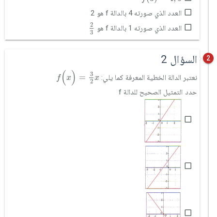
العدد الذي صورته 4 بالدالة f هو 2
2
3
2
العدد الذي صورته 1 بالدالة f هو
3
السؤال 2
2
f
(
x
)
=
3
2
x
(
)
3
=
نعتبر الدالة الخطية المعرفة كما يلي:
f
x
x
2
حدد التمثيل الصحيح للدالة f