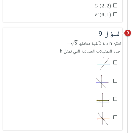
C
2
,
2
(
2
,
2
)
C
E
6
,
1
(
6
,
1
)
E
السؤال 9
9
-
2
√
−
2
لتكن h دالة تآلفية معاملها
حدد التمثيلات المبيانية التي تمثل h