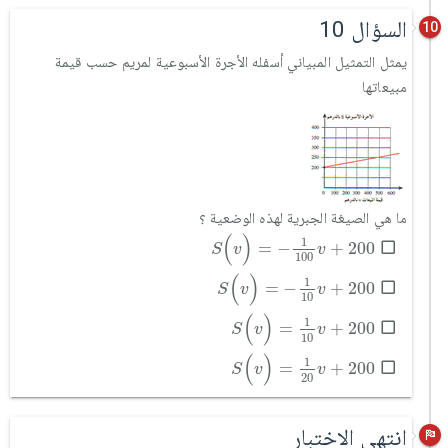
السؤال 10
10
يمثل التمثيل المبياني أسفله الأجرة الأسبوعية لمريم حسب قيمة
مبيعاتها
ما هي الصيغة الجبرية لهذه الوضعية ؟
S
(
v
)
=
-
1
100
v
+
200
(
)
1
=
−
+
200
S
v
v
100
S
(
v
)
=
-
1
10
v
+
200
(
)
1
=
−
+
200
S
v
v
10
S
(
v
)
=
1
10
v
+
200
(
)
1
=
+
200
S
v
v
10
S
(
v
)
=
1
20
v
+
200
(
)
1
=
+
200
S
v
v
20
انتهى الاختبار