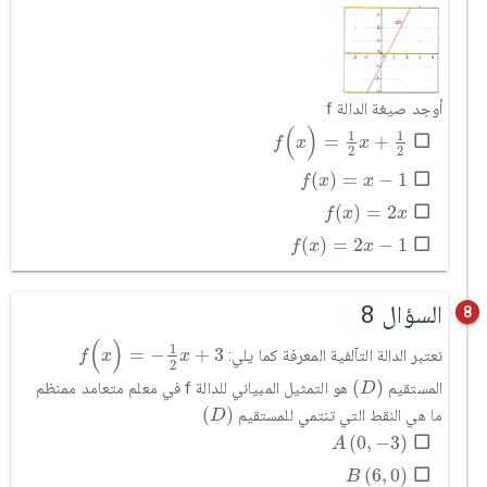
أوجد صيغة الدالة f
f
(
x
)
=
1
2
x
+
1
2
(
)
1
1
=
+
f
x
x
2
2
f
(
x
)
=
x
-
1
(
)
=
−
1
f
x
x
f
(
x
)
=
2
x
(
)
=
2
f
x
x
f
(
x
)
=
2
x
-
1
(
)
=
2
−
1
f
x
x
السؤال 8
8
f
(
x
)
=
-
1
2
x
+
3
(
)
1
=
−
+
3
نعتبر الدالة التآلفية المعرفة كما يلي:
f
x
x
2
D
(
)
المستقيم
هو التمثيل المبياني للدالة f في معلم متعامد ممنظم
D
D
(
)
ما هي النقط التي تنتمي للمستقيم
D
A
0
,
-
3
(
0
,
−
3
)
A
B
6
,
0
(
6
,
0
)
B