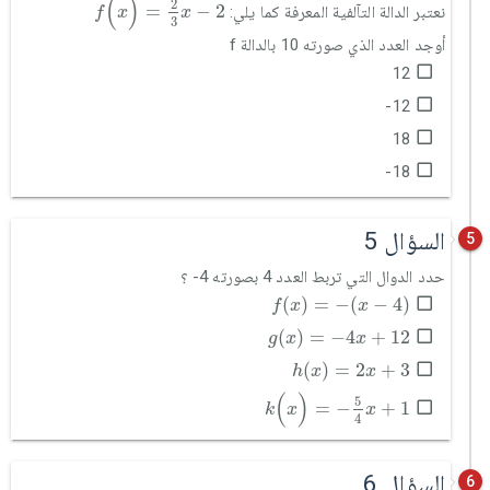
(
)
2
=
−
2
نعتبر الدالة التآلفية المعرفة كما يلي:
f
x
x
3
أوجد العدد الذي صورته 10 بالدالة f
12
12-
18
18-
السؤال 5
5
حدد الدوال التي تربط العدد 4 بصورته 4- ؟
f
(
x
)
=
-
(
x
-
4
)
(
)
=
−
(
−
4
)
f
x
x
g
(
x
)
=
-
4
x
+
12
(
)
=
−
4
+
12
g
x
x
h
(
x
)
=
2
x
+
3
(
)
=
2
+
3
h
x
x
k
(
x
)
=
-
5
4
x
+
1
(
)
5
=
−
+
1
k
x
x
4
السؤال 6
6