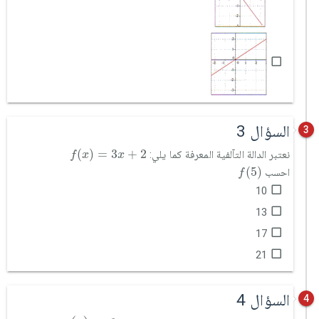
السؤال 3
3
f
(
x
)
=
3
x
+
2
(
)
=
3
+
2
نعتبر الدالة التآلفية المعرفة كما يلي:
f
x
x
f
(
5
)
(
5
)
احسب
f
10
13
17
21
السؤال 4
4
f
(
x
)
=
2
3
x
-
2