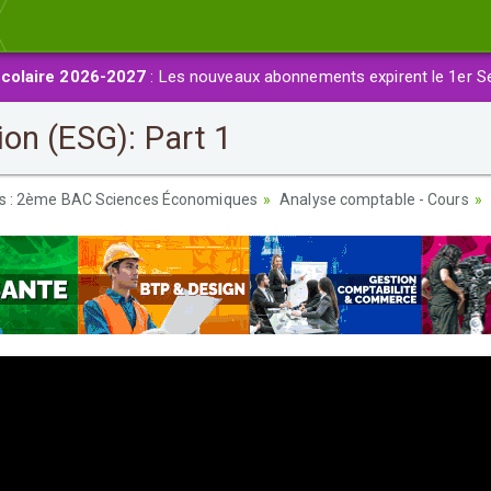
colaire 2026-2027
: Les nouveaux abonnements expirent le 1er S
on (ESG): Part 1
es : 2ème BAC Sciences Économiques
Analyse comptable - Cours