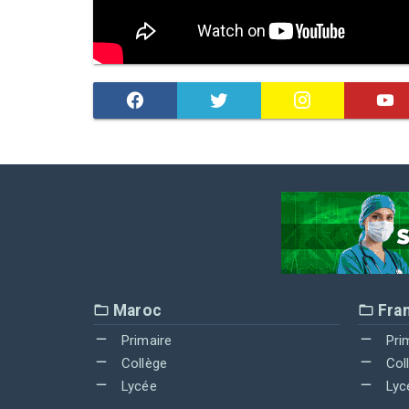
Maroc
Fra
Primaire
Pri
Collège
Col
Lycée
Lyc