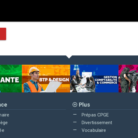
nce
Plus
maire
Prépas CPGE
lège
Divertissement
ée
Vocabulaire