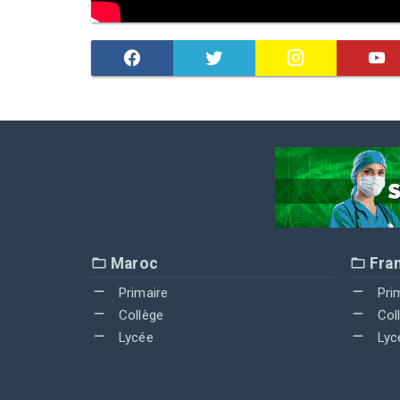
Maroc
Fra
Primaire
Pri
Collège
Col
Lycée
Lyc