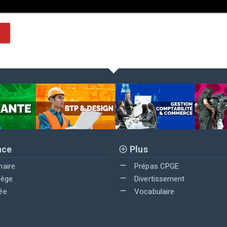
nce
Plus
maire
Prépas CPGE
lège
Divertissement
ée
Vocabulaire