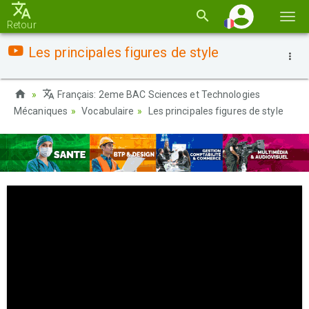
Basc
Retour
la
Les principales figures de style
navi
Français: 2eme BAC Sciences et Technologies
Mécaniques
Vocabulaire
Les principales figures de style