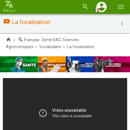
Basc
Retour
la
La focalisation
navi
Français: 2eme BAC Sciences
Agronomiques
Vocabulaire
La focalisation