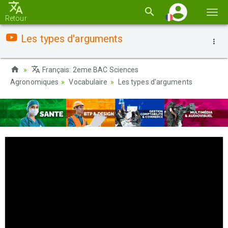
Basc
Retour
la
Les types d'arguments
navi
Français: 2eme BAC Sciences
Agronomiques
Vocabulaire
Les types d'arguments