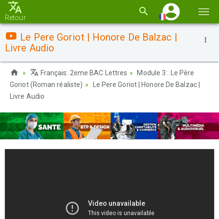
Basc
Retour
la
Le Pere Goriot | Honore De Balzac |
navi
Livre Audio
Français: 2eme BAC Lettres
Module 3 : Le Père
Goriot (Roman réaliste)
Le Pere Goriot | Honore De Balzac |
Livre Audio