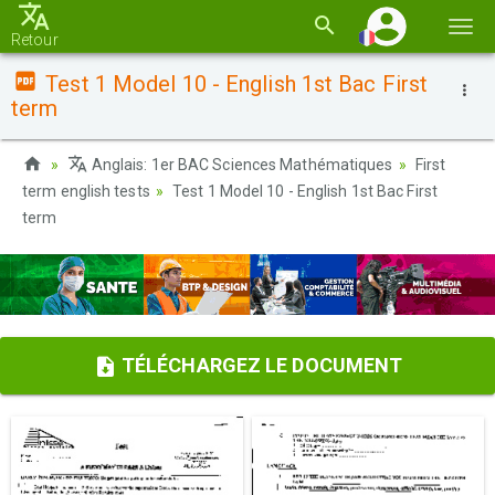
Basc
Retour
la
Test 1 Model 10 - English 1st Bac First
navi
term
Anglais: 1er BAC Sciences Mathématiques
First
term english tests
Test 1 Model 10 - English 1st Bac First
term
TÉLÉCHARGEZ LE DOCUMENT