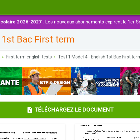
colaire 2026-2027
: Les nouveaux abonnements expirent le 1er S
 1st Bac First term
First term english tests
Test 1 Model 4 - English 1st Bac First ter
TÉLÉCHARGEZ LE DOCUMENT