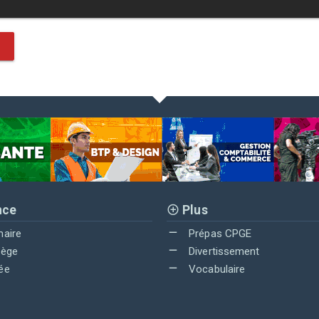
nce
Plus
maire
Prépas CPGE
lège
Divertissement
ée
Vocabulaire