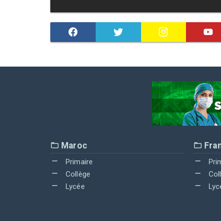
Maroc
Fra
Primaire
Pri
Collège
Col
Lycée
Lyc