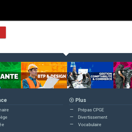
nce
Plus
maire
Prépas CPGE
lège
Divertissement
ée
Vocabulaire