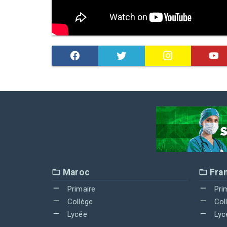
Maroc
Fra
Primaire
Pri
Collège
Col
Lycée
Lyc