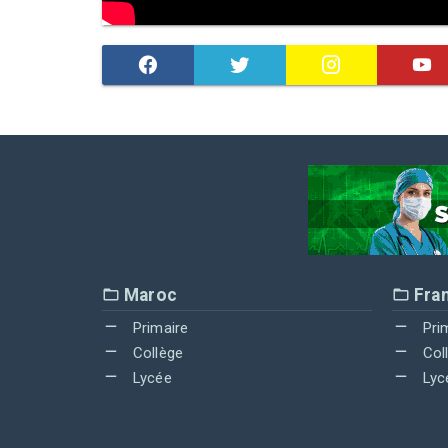
Maroc
Fra
Primaire
Pri
Collège
Col
Lycée
Lyc