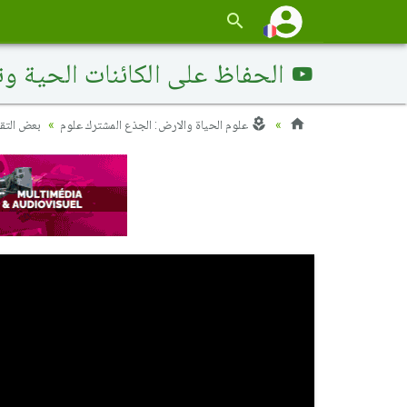
الحفاظ على الكائنات الحية وتص
علوم الحياة والارض: الجذع المشترك علوم
بعض التقني