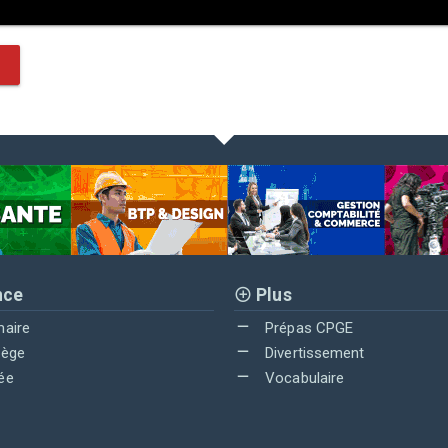
nce
Plus
maire
Prépas CPGE
lège
Divertissement
ée
Vocabulaire