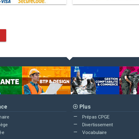
nce
Plus
maire
Prépas CPGE
lège
Divertissement
ée
Vocabulaire