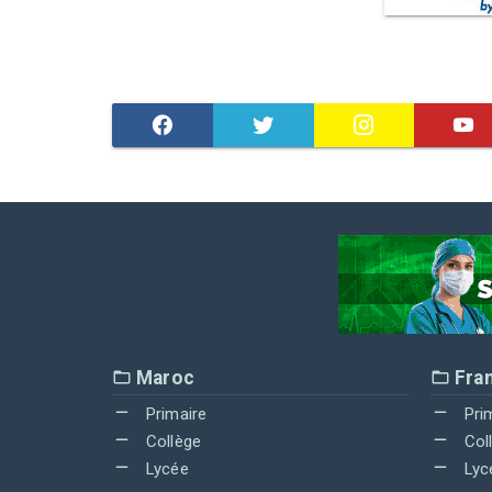
Maroc
Fra
Primaire
Pri
Collège
Col
Lycée
Lyc