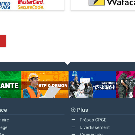
nce
Plus
maire
Prépas CPGE
lège
Divertissement