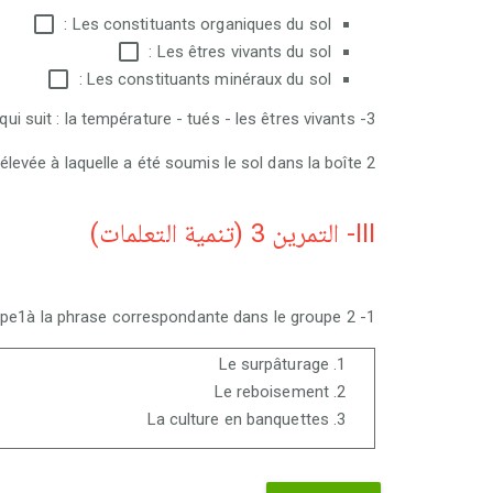
Les constituants organiques du sol :
Les êtres vivants du sol :
Les constituants minéraux du sol :
3- J'explique le résultat obtenu dans la boîte 2 en complétant la phrase par ce qui suit : la température - tués - les êtres vivants
e à laquelle a été soumis le sol dans la boîte 2.
III- التمرين 3 (تنمية التعلمات)
1- Je relie chaque expression du groupe1à la phrase correspondante dans le groupe 2 :
Le surpâturage
Le reboisement
La culture en banquettes