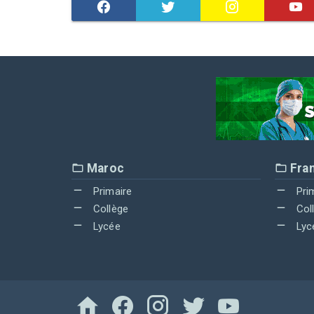
Maroc
Fra
Primaire
Pri
Collège
Col
Lycée
Lyc