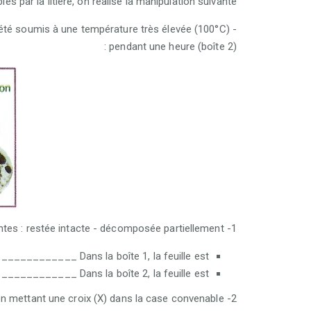
 par la litière, on réalise la manipulation suivante :
 a été soumis à une température très élevée (100°C)
pendant une heure (boîte 2) :
1- Je décris le résultat de cette manipulation en complétant chaque phrase par l'une des expressions suivantes : restée intacte - décomposée partiellement
Dans la boîte 1, la feuille est ________________________ .
Dans la boîte 2, la feuille est ________________________ .
2- Je détermine les agents responsables des transformations de la feuille dans la boîte 1en mettant une croix (X) dans la case convenable :