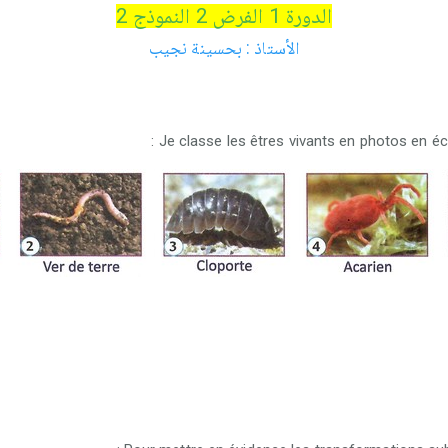
الدورة 1 الفرض 2 النموذج 2
الأستاذ : بحسينة نجيب