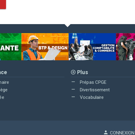
nce
Plus
maire
Prépas CPGE
lège
Divertissement
ée
Vocabulaire
CONNEXION