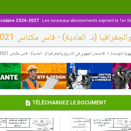
colaire 2026-2027
: Les nouveaux abonnements expirent le 1er S
يا (د. العادية) - فاس مكناس 2021 - التصحيح
هوية الموحدة
الامتحان الجهوي في التاريخ والجغرافيا (د. العادية) - فاس مكناس 2021 - التصحيح
TÉLÉCHARGEZ LE DOCUMENT