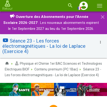
Basc
Retour
la
×
Ouverture des Abonnements pour l'Année
navi
Scolaire 2026-2027
: Les nouveaux abonnements expirent
le 1er Septembre 2027 au lieu du 1er Septembre 2026.
Séance 23 - Les forces
électromagnétiques - La loi de Laplace
(Exercice 4)
Physique et Chimie 1er BAC Sciences et Technologies
Electriques BIOF
Contenu premium (PC 1Bac)
Séance 23 -
Les forces électromagnétiques - La loi de Laplace (Exercice 4)