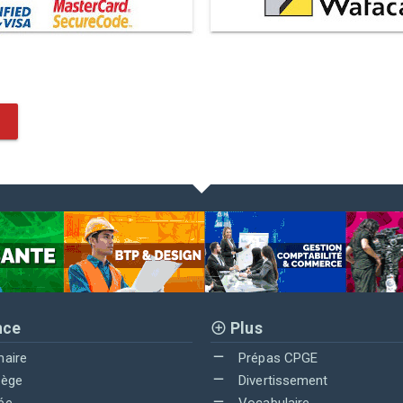
nce
Plus
maire
Prépas CPGE
lège
Divertissement