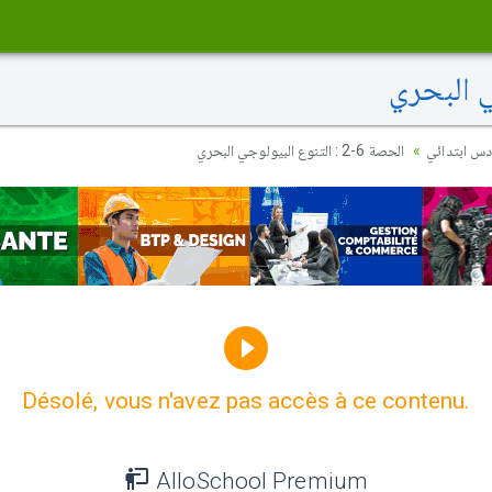
ادس ابتدائي
الحصة 6-2 : التنوع البيولوجي البحري
Désolé, vous n'avez pas accès à ce contenu.
AlloSchool Premium