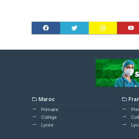
Maroc
Fra
Primaire
Pri
Collège
Col
Lycée
Lyc