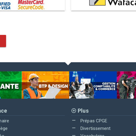
nce
Plus
maire
Prépas CPGE
lège
Divertissement