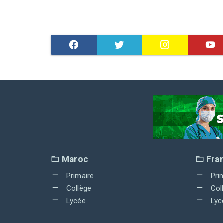
Maroc
Fra
Primaire
Pri
Collège
Col
Lycée
Lyc