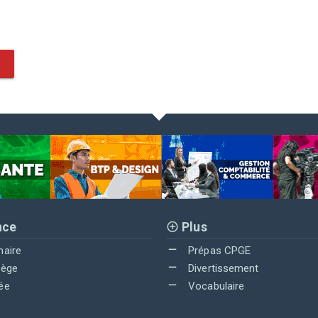
nce
Plus
maire
Prépas CPGE
lège
Divertissement
ée
Vocabulaire