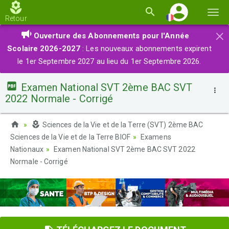
Basc
Retour
la
×
Ouverture des Abonnements pour l'Année
navi
Scolaire 2026-2027
: Les nouveaux abonnements expirent
le 1er Septembre 2027 au lieu du 1er Septembre 2026.
Examen National SVT 2ème BAC SVT
2022 Normale - Corrigé
Sciences de la Vie et de la Terre (SVT) 2ème BAC
Sciences de la Vie et de la Terre BIOF
Examens
Nationaux
Examen National SVT 2ème BAC SVT 2022
Normale - Corrigé