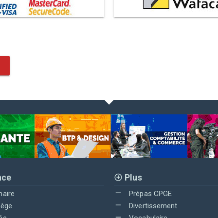
nce
Plus
maire
Prépas CPGE
lège
Divertissement