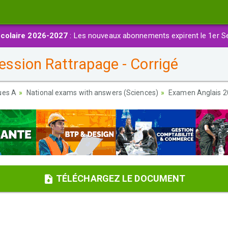
colaire 2026-2027
: Les nouveaux abonnements expirent le 1er S
ssion Rattrapage - Corrigé
ues A
National exams with answers (Sciences)
Examen Anglais 20
TÉLÉCHARGEZ LE DOCUMENT