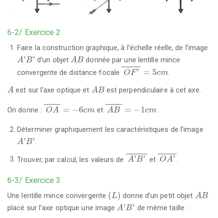
6-2/ Exercice 2
Faire la construction graphique, à l’échelle réelle, de l’image
A
'
B
'
A
B
'
'
d’un objet
donnée par une lentille mince
A
B
A
B
O
F
'
=
5
c
m
'
=
5
convergente de distance focale
.
O
F
c
m
A
A
B
est sur l’axe optique et
est perpendiculaire à cet axe.
A
A
B
O
A
=
-
6
c
m
A
B
=
-
1
c
m
=
−
6
=
−
1
On donne :
et
.
O
A
c
m
A
B
c
m
Déterminer graphiquement les caractéristiques de l’image
A
'
B
'
'
'
.
A
B
A
'
B
'
O
A
'
'
'
'
Trouver, par calcul, les valeurs de
et
.
A
B
O
A
6-3/ Exercice 3
(
L
)
A
B
(
)
Une lentille mince convergente
donne d’un petit objet
L
A
B
A
'
B
'
'
'
placé sur l’axe optique une image
de même taille :
A
B