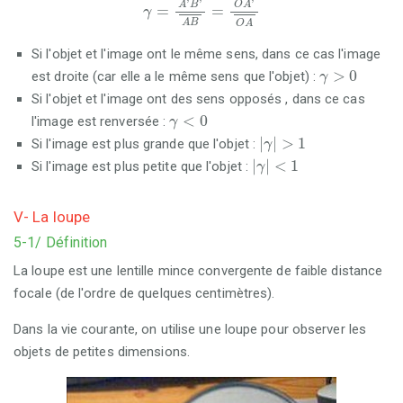
'
'
'
O
A
A
B
=
=
γ
A
B
O
A
Si l'objet et l'image ont le même sens, dans ce cas l'image
γ
>
0
>
0
est droite (car elle a le même sens que l'objet) :
γ
Si l'objet et l'image ont des sens opposés , dans ce cas
γ
<
0
<
0
l'image est renversée :
γ
γ
>
1
|
|
>
1
Si l'image est plus grande que l'objet :
γ
γ
<
1
|
|
<
1
Si l'image est plus petite que l'objet :
γ
V- La loupe
5-1/ Définition
La loupe est une lentille mince convergente de faible distance
focale (de l'ordre de quelques centimètres).
Dans la vie courante, on utilise une loupe pour observer les
objets de petites dimensions.