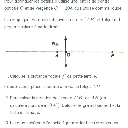
Pour distinguer les détails, il utilise une lentille de centre
O
C
=
10
δ
=
10
optique
et de vergence
, qu’il utilise comme loupe.
O
C
δ
A
P
(
)
L’axe optique est confondu avec la droite
et l’objet est
A
P
perpendiculaire à cette droite :
f
'
'
Calculer la distance focale
de cette lentille.
f
A
B
5
c
m
5
L’observateur place la lentille à
de l’objet
.
c
m
A
B
A
'
B
'
A
B
'
'
Déterminer la position de l’image
de
(on
A
B
A
B
O
A
'
'
calculera pour cela
). Calculer le grandissement et la
O
A
taille de l’image,
Faire un schéma à l’échelle 1 permettant de retrouver les