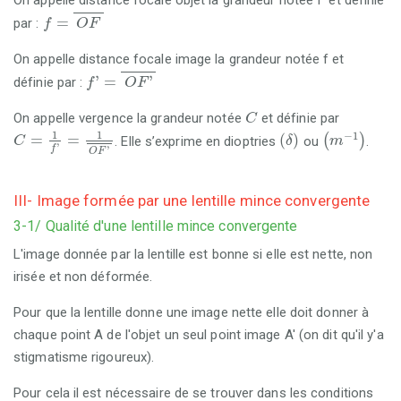
On appelle distance focale objet la grandeur notée f’ et définie
f
=
O
F
=
par :
f
O
F
On appelle distance focale image la grandeur notée f et
f
'
=
O
F
'
'
=
'
définie par :
f
O
F
C
On appelle vergence la grandeur notée
et définie par
C
C
=
1
f
'
=
1
O
F
'
m
-
1
δ
1
1
−
1
=
=
(
)
(
)
. Elle s’exprime en dioptries
ou
.
C
δ
m
'
f
'
O
F
III- Image formée par une lentille mince convergente
3-1/ Qualité d'une lentille mince convergente
L'image donnée par la lentille est bonne si elle est nette, non
irisée et non déformée.
Pour que la lentille donne une image nette elle doit donner à
chaque point A de l'objet un seul point image A' (on dit qu'il y'a
stigmatisme rigoureux).
Pour cela il est nécessaire de se trouver dans les conditions