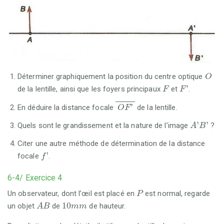
O
Déterminer graphiquement la position du centre optique
O
F
F
'
'
de la lentille, ainsi que les foyers principaux
et
.
F
F
O
F
'
'
En déduire la distance focale
de la lentille.
O
F
A
'
B
'
'
'
Quels sont le grandissement et la nature de l’image
?
A
B
Citer une autre méthode de détermination de la distance
f
'
'
focale
.
f
6-4/ Exercice 4
P
Un observateur, dont l’œil est placé en
est normal, regarde
P
A
B
10
m
m
10
un objet
de
de hauteur.
A
B
m
m