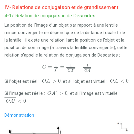
IV- Relations de conjugaison et de grandissement
4-1/ Relation de conjugaison de Descartes
La position de l’image d’un objet par rapport à une lentille
mince convergente ne dépend que de la distance focale f de
la lentille : il existe une relation liant la position de l’objet et la
position de son image (à travers la lentille convergente), cette
relation s’appelle la relation de conjugaison de Descartes :
C
=
1
f
'
=
1
O
A
'
-
1
O
A
1
1
1
=
=
−
C
'
f
'
O
A
O
A
O
A
>
0
O
A
<
0
>
0
<
0
Si l'objet est réel :
, et si l'objet est virtuel :
O
A
O
A
O
A
'
>
0
'
>
0
Si l'image est réelle :
, et si l'image est virtuelle :
O
A
O
A
'
<
0
'
<
0
O
A
Démonstration