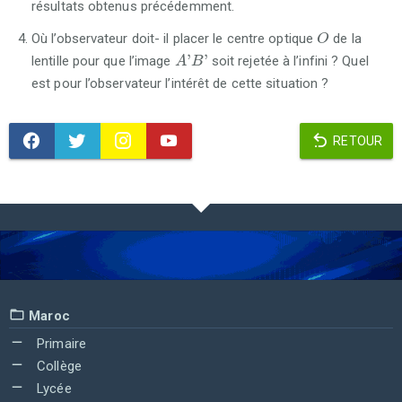
résultats obtenus précédemment.
O
Où l’observateur doit- il placer le centre optique
de la
O
A
'
B
'
'
'
lentille pour que l’image
soit rejetée à l’infini ? Quel
A
B
est pour l’observateur l’intérêt de cette situation ?
RETOUR
Maroc
Primaire
Collège
Lycée