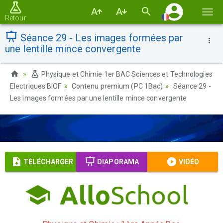
Basc
Retour
la
Séance 29 - Les images formées par
navi
une lentille mince convergente
Physique et Chimie 1er BAC Sciences et Technologies
Electriques BIOF
Contenu premium (PC 1Bac)
Séance 29 -
Les images formées par une lentille mince convergente
TÉLÉCHARGER
DIAPORAMA
VIDÉO