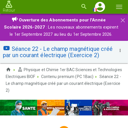
Basc
Retour
la
×
Ouverture des Abonnements pour l'Année
navi
Scolaire 2026-2027
: Les nouveaux abonnements expirent
le 1er Septembre 2027 au lieu du 1er Septembre 2026.
Séance 22 - Le champ magnétique créé
par un courant électrique (Exercice 2)
Physique et Chimie 1er BAC Sciences et Technologies
Electriques BIOF
Contenu premium (PC 1Bac)
Séance 22 -
Le champ magnétique créé par un courant électrique (Exercice
2)