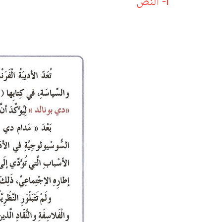
I- النص