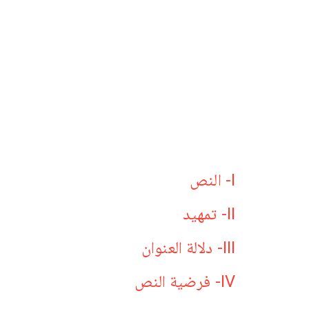
I- النص
II- تمهيد
III- دلالة العنوان
IV- فرضية النص