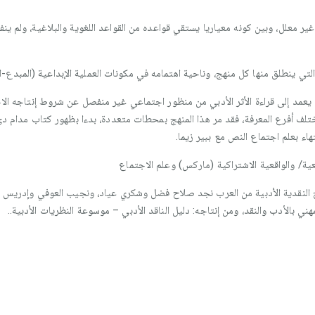
ر معلل، وبين كونه معياريا يستقي قواعده من القواعد اللغوية والبلاغية، ولم ي
التي ينطلق منها كل منهج، وناحية اهتمامه في مكونات العملية الإبداعية (المبدع-ال
ي يعمد إلى قراءة الأثر الأدبي من منظور اجتماعي غير منفصل عن شروط إنتاجه الا
تلف أفرع المعرفة، فقد مر هذا المنهج بمحطات متعددة، بدءا بظهور كتاب مدام دي 
هاء بعلم اجتماع النص مع ببير زيما.
عية/ والواقعية الاشتراكية (ماركس) وعلم الاجتماع
اهج النقدية الأدبية من العرب نجد صلاح فضل وشكري عياد، ونجيب العوفي وإدريس ا
 بالأدب والنقد، ومن إنتاجه: دليل الناقد الأدبي – موسوعة النظريات الأدبية..