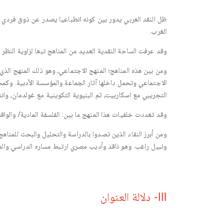
ظل النقد العربي يدور بين كونه انطباعيا يصدر عن ذوق فردي غي
الغرب.
وقد عرفت الساحة النقدية العديد من المناهج تبعا لزاوية النظر 
ومن بين هذه المناهج؛ المنهج الاجتماعي، وهو ذلك المنهج الذ
الاجتماعي وتحمل داخلها آثار الجماعة والمؤسسة الأدبية. وكمخ
التجريبي مع اسكاربيت، ثم البنيوية التكوينية مع غولدمان، وانت
وقد تعددت خلفيات هذا المنهج ما بين: الفلسفة المادية/ والواق
ومن أبرز النقاد الذين تصدوا بالدراسة والتحليل والبحث للمن
ونبيل راغب. وهو ناقد وأديب مصري ارتبط مساره الدراسي والمهني
III- دلالة العنوان