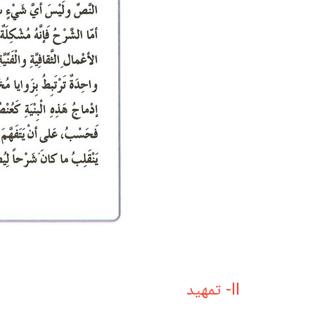
II- تمهيد