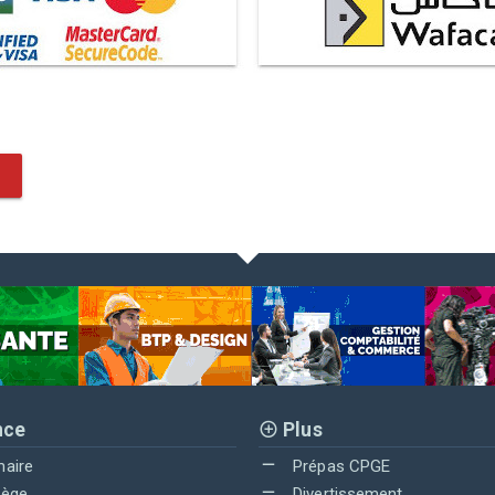
nce
Plus
maire
Prépas CPGE
lège
Divertissement