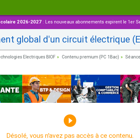
colaire 2026-2027
: Les nouveaux abonnements expirent le 1er S
 global d'un circuit électrique (E
chnologies Electriques BIOF
Contenu premium (PC 1Bac)
Séance 
Désolé, vous n'avez pas accès à ce contenu.