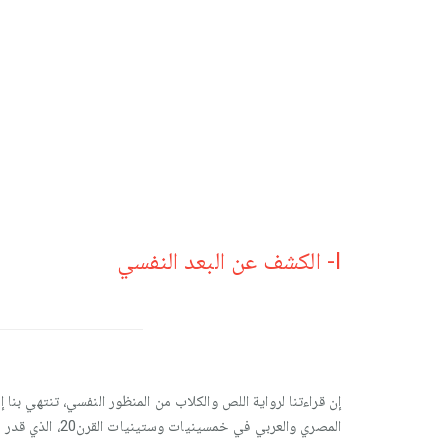
I- الكشف عن البعد النفسي
إن قراءتنا لرواية اللص والكلاب من المنظور النفسي، تنتهي بن
المصري والعربي في خمسينيات وستينيات القرن20، الذي قدر عليه أن يعيش في زمن غريب لا يأنس له ولا يشعر معه بالاطمئنان.