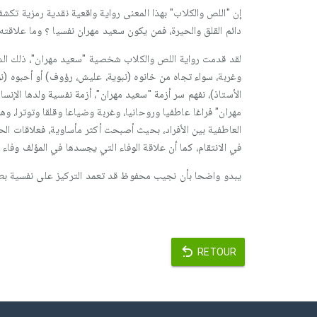
إن "اللص والكلاب" بهذا المعنى رواية واقعية نقدية رمزية ت
دائم القلق والحيرة، فمن يكون سعيد مهران نفسيا ؟ وما علاقته 
لقد قدمت رواية اللص والكلاب شخصية "سعيد مهران"، ذلك الشا
وغربة، سواء تجاه من خانوه (نبوية، عليش، رؤوف) أو أحبوه (نور
الأستاذ)، نفهم سر أزمة "سعيد مهران"، أزمة نفسية ولدها الإنس
مهران" فراغا عاطفيا وروحانيا، وغربة وضياعا وقلقا وتوترا، و
العاطفية بين الأفراد، بحيث أصبحت أكثر مأساوية، فعلاقات ال
في الانتقام، كما أن علاقة الوفاء التي يجسدها في المؤلف وفاء
يبدو واضحا بأن نجيب محفوظ قد تعمد التركيز على نفسية بطل هذه الرواية لغاية‎ كشف التحولات الصعبة التي يعيشها الإنسان المصري والعربي وتداع
RETOUR