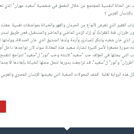
كشف عن الحالة النفسية للمجتمع من خلال التعمق في شخصية "سعيد مهران" الذي 
بالإنسان العربي ؟
ب الفقير الذي تعرض لأنواع من الحرمان والقهر والخيانة بمواصفات نفسية جعلت 
، طرزان، فئة الفقراء)، أو إزاء الزمن الماضي والحاضر والمستقبل، فعن طريق استرج
ان الذي خان شعبه وتنكر للمبادئ، وأزمة ولدها الصديق الذي خان الصداقة، وولدتها ا
هذه صورة مصغرة لأسر كثيرة تشارك سعيد هذه المعاناة سواء كان تواجدها داخل أم 
حب التي يمثلها في المؤلف حب "سعيد" لابنته وحب "نور" ل"سعيد" تتراجع لتفسح ا
 "طرزان" و"نور" ل"سعيد"، قد تراجعت بدورها لتحل محلها الخيانة بأبعادها الاجتما
ياتها على نفسية الفرد، خاصة الفقير الكادح.