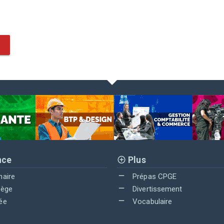
nce
Plus
maire
Prépas CPGE
lège
Divertissement
ée
Vocabulaire