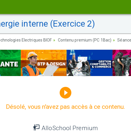
ergie interne (Exercice 2)
chnologies Electriques BIOF
Contenu premium (PC 1Bac)
Séance 
Désolé, vous n'avez pas accès à ce contenu.
AlloSchool Premium