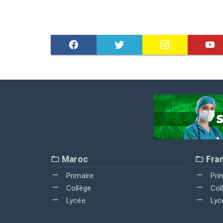
Maroc
Fra
Primaire
Pri
Collège
Col
Lycée
Lyc