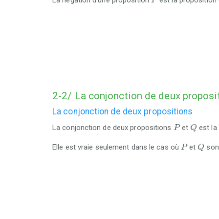
La négation d’une proposition
est la proposition
P
2-2/ La conjonction de deux proposi
La conjonction de deux propositions
Q
P
La conjonction de deux propositions
et
est la
P
Q
Q
P
Elle est vraie seulement dans le cas où
et
sont
P
Q