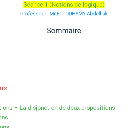
Séance 1 (Notions de logique)
Professeur : Mr ETTOUHAMY Abdelhak
Sommaire
ons
tions – La disjonction de deux propositions
ons
ions