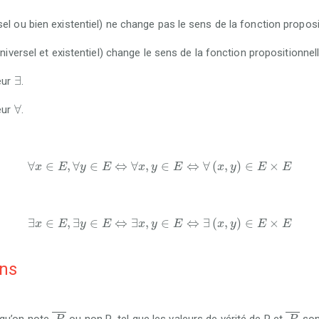
el ou bien existentiel) ne change pas le sens de la fonction proposi
niversel et existentiel) change le sens de la fonction propositionnell
∃
∃
eur
.
∀
∀
eur
.
∀
x
∈
E
,
∀
y
∈
E
⇔
∀
x
,
y
∈
E
⇔
∀
x
,
y
∈
E
×
E
∀
∈
,
∀
∈
⇔
∀
,
∈
⇔
∀
(
,
)
∈
×
x
E
y
E
x
y
E
x
y
E
E
∃
x
∈
E
,
∃
y
∈
E
⇔
∃
x
,
y
∈
E
⇔
∃
x
,
y
∈
E
×
E
∃
∈
,
∃
∈
⇔
∃
,
∈
⇔
∃
(
,
)
∈
×
x
E
y
E
x
y
E
x
y
E
E
ons
P
P