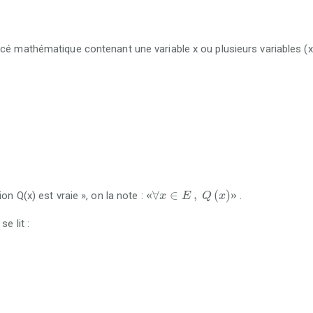
cé mathématique contenant une variable x ou plusieurs variables (x,y
«
∀
x
∈
E
,
Q
x
»
«
∀
∈
,
(
)
»
on Q(x) est vraie », on la note :
.
x
E
Q
x
se lit :