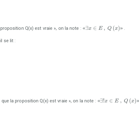
«
∃
x
∈
E
,
Q
x
»
«
∃
∈
,
(
)
»
 proposition Q(x) est vraie », on la note :
.
x
E
Q
x
 se lit :
«
∃
!
x
∈
E
,
Q
x
»
«
∃
!
∈
,
(
)
 que la proposition Q(x) est vraie », on la note :
x
E
Q
x