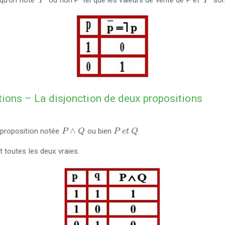
 qu’on note
ou non P tel que les valeurs de vérité de P et
son
P
P
tions – La disjonction de deux propositions
P
∧
Q
P
e
t
Q
∧
 proposition notée
ou bien
.
P
Q
P
e
t
Q
 toutes les deux vraies.