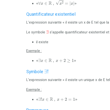
«
∀
x
∈
ℝ
,
x
2
=
x
»
√
R
2
«
∀
∈
,
=
|
|
»
x
x
x
Quantificateur existentiel
L’expression suivante « il existe un x de E tel que la
∃
∃
Le symbole
s’appelle quantificateur existentiel et il
il existe
Exemple :
«
∃
x
∈
ℝ
,
x
+
2
≥
1
»
R
«
∃
∈
,
+
2
≥
1
»
x
x
∃
!
∃
!
Symbole
L’expression suivante « il existe un unique x de E tel
Exemple :
«
∃
!
x
∈
ℝ
,
x
+
2
=
1
»
R
«
∃
!
∈
,
+
2
=
1
»
x
x