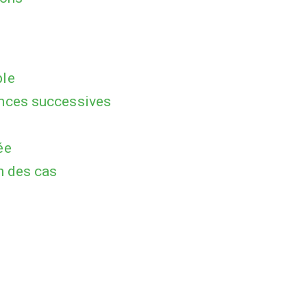
ple
ences successives
ée
n des cas