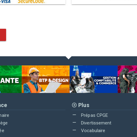
nce
Plus
maire
Prépas CPGE
lège
Divertissement
ée
Vocabulaire