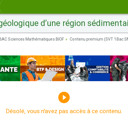
 géologique d’une région sédimentai
er BAC Sciences Mathématiques BIOF
Contenu premium (SVT 1Bac S
Désolé, vous n'avez pas accès à ce contenu.