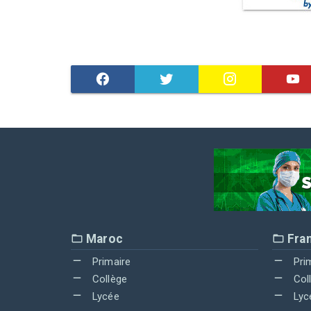
Maroc
Fra
Primaire
Pri
Collège
Col
Lycée
Lyc