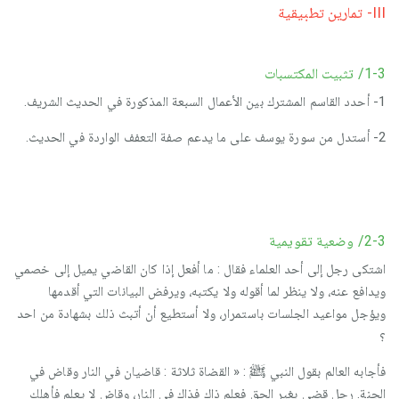
III- تمارين تطبيقية
1-3/ تثبيت المكتسبات
1- أحدد القاسم المشترك بين الأعمال السبعة المذكورة في الحديث الشريف.
2- أستدل من سورة يوسف على ما يدعم صفة التعفف الواردة في الحديث.
2-3/ وضعية تقويمية
اشتكى رجل إلى أحد العلماء فقال : ما أفعل إذا كان القاضي يميل إلى خصمي
ويدافع عنه، ولا ينظر لما أقوله ولا يكتبه، ويرفض البيانات التي أقدمها
ويؤجل مواعيد الجلسات باستمرار، ولا أستطيع أن أتبث ذلك بشهادة من احد
؟
فأجابه العالم بقول النبي ﷺ : « القضاة ثلاثة : قاضيان في النار وقاض في
الجنة. رجل قضى بغير الحق فعلم ذاك فذاك في النار، وقاض لا يعلم فأهلك