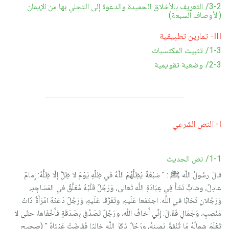
3-2/ التعريف بالأخلاق الحميدة والدعوة إلى التحلي بها من الإيمان
(الأوصاف السبعة)
III- تمارين تطبيقية
1-3/ تثبيت المكتسبات
2-3/ وضعية تقويمية
I- النص الشرعي
1-1/ نص الحديث
قالَ رسُولُ اللَّه ﷺ : " سَبْعَةٌ يُظِلُّهُمُ اللَّهُ في ظِلِّهِ يَوْمَ لا ظِلَّ إلَّا ظِلُّهُ: إِمامٌ
عادِلٌ، وشابٌّ نَشَأَ فِي عِبَادَةِ اللَّه تَعالى، وَرَجُلٌ قَلْبُهُ مُعَلَّقٌ في المَسَاجِدِ،
وَرَجُلانِ تَحَابَّا في اللَّه: اجتَمَعا عَلَيهِ، وتَفَرَّقَا عَلَيهِ، وَرَجُلٌ دَعَتْهُ امْرَأَةٌ ذَاتُ
مَنْصِبٍ، وَجَمَالٍ فَقَالَ: إِنِّي أَخافُ اللَّه، ورَجُلٌ تَصَدَّقَ بِصَدَقَةٍ فأَخْفَاها، حتَّى لا
تَعْلَمَ شِمالُهُ مَا تُنْفِقُ يَمِينهُ، ورَجُلٌ ذَكَرَ اللَّه خالِيًا فَفَاضَتْ عَيْنَاهُ " (صحيح