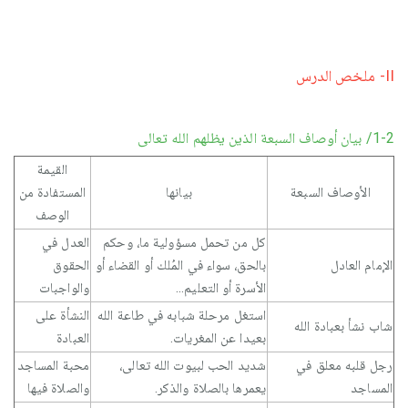
II- ملخص الدرس
1-2/ بيان أوصاف السبعة الذين يظلهم الله تعالى
القيمة
الأوصاف السبعة
بيانها
المستفادة من
الوصف
كل من تحمل مسؤولية ما، وحكم
العدل في
الإمام العادل
بالحق، سواء في المُلك أو القضاء أو
الحقوق
الأسرة أو التعليم...
والواجبات
استغل مرحلة شبابه في طاعة الله
النشأة على
شاب نشأ بعبادة الله
بعيدا عن المغريات.
العبادة
رجل قلبه معلق في
شديد الحب لبيوت الله تعالى،
محبة المساجد
المساجد
يعمرها بالصلاة والذكر.
والصلاة فيها