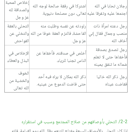
إخلاص المحبة
رجلان تحابا في الله
اشتركا في رفقة صالحة لوجه الله
والصداقة لله
اجتمعا عليه وتفرقا عليه
تعالى، دون مصلحة دنيوية.
عز وجل
رجل دعته امرأة ذات
راودته عن نفسه وطلبت منه
التحلي بالعفة
منصب وجمال فقال إني
الفاحشة، فالتزم العفة خوفا من الله
والتخلي عن
أخاف الله
عز وجل.
الفواحش
رجل تصدق بصدقة
أخلص في صدقته، فأخفاها عن
الإخلاص في
فأخفاها حتى لا تعلم
الناس تجنبا للرياء.
البذل والعطاء
شماله ما تنفق يمينه
الخوف
رجل ذكر الله خاليا
ذكر الله بمكان لا يراه فيه أحد
والخشية من
ففاضت عيناه
حتى فاضت الدموع من عينيه.
الله تعالى
2-2/ التحلي بأوصافهم من صلاح المجتمع وسبب في استقراره
إذا كان التحلي بالأوصاف السبعة مفتاح للتنعم بظل الله يوم القيامة، فإنه