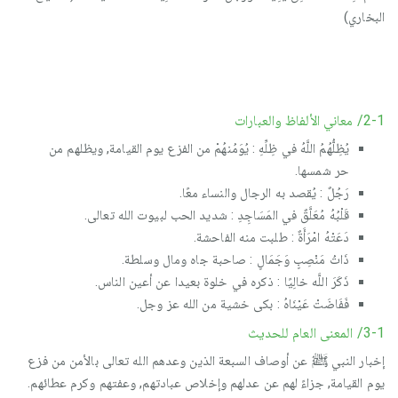
البخاري)
2-1/ معاني الألفاظ والعبارات
يُظِلُّهُمُ اللَّهُ في ظِلِّهِ : يُوَمُنهُمْ من الفزع يوم القيامة, ويظلهم من
حر شمسها.
رَجُلٌ : يُقصد به الرجال والنساء معًا.
قَلْبُهُ مُعَلَّقٌ في المَسَاجِدِ : شديد الحب لبيوت الله تعالى.
دَعَتْهُ امْرَأَةٌ : طلبت منه الفاحشة.
ذَاتُ مَنْصِبٍ وَجَمَالٍ : صاحبة جاه ومال وسلطة.
ذَكَرَ اللَّه خالِيًا : ذكره في خلوة بعيدا عن أعين الناس.
فَفَاضَتْ عَيْنَاهُ : بكى خشية من الله عز وجل.
3-1/ المعنى العام للحديث
إخبار النبي ﷺ عن أوصاف السبعة الذين وعدهم الله تعالى بالأمن من فزع
يوم القيامة, جزاءً لهم عن عدلهم وإخلاص عبادتهم, وعفتهم وكرم عطائهم.