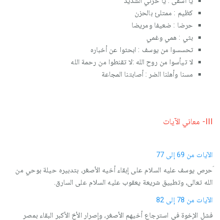
يا أسفى : يا حزني الشديد
كظيم : ممتلئ بالحزن
حرضا : ضعيفا ومريضا
بثي : همي وغمي
تحسسوا من يوسف : ابحثوا عن أخباره
لا تيأسوا من روح الله :لا تقنطوا من رحمة الله
مسنا وأهلنا الضر : أصابتنا المجاعة
III- معاني الآيات
‏الآيات من 69 إلى 77
َحرص يوسف عليه السلام على إبقاء أخيه الأصغر، بتدبيره حيلة بوحي من
الله تعالى، وتطبيق شريعة يعقوب عليه السلام على السارق.
‏الآيات من 78 إلى 82
فشل الإخوة في استرجاع أخيهم الأصغر، وإصرار الأخ الأكبر البقاء بمصر