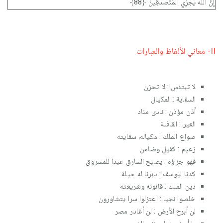
إِنَّ اللَّهَ يَجْزِي الْمُتَصَدِّقِينَ ﴿88﴾
II- معاني الألفاظ والعبارات
لا تبتئس : لا تحزن
السقاية : المكيال
أذن مؤذن : نادى مناد
العير : القافلة
صواع الملك : مكياله، سقايته
زعيم : كفيل وضامن
فهو جزاؤه : يصبح السارق عبدا للمسروق
كدنا ليوسف : دبرنا له حيلة
دين الملك : قانونه وشريعته
خلصوا نجيا : اعتزلوا سرا يتشاورون
لن أبرح الأرض : لن أغادر مصر