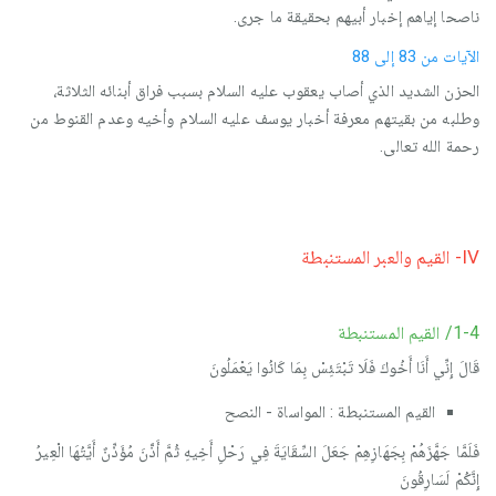
ناصحا إياهم إخبار أبيهم بحقيقة ما جرى.
‏الآيات من 83 إلى 88
الحزن الشديد الذي أصاب يعقوب عليه السلام بسبب فراق أبنائه الثلاثة،
وطلبه من بقيتهم معرفة أخبار يوسف عليه السلام وأخيه وعدم القنوط من
رحمة الله تعالى.
IV- القيم والعبر المستنبطة
1-4/ القيم المستنبطة
قَالَ إِنِّي أَنَا أَخُوكَ فَلَا تَبْتَئِسْ بِمَا كَانُوا يَعْمَلُونَ
القيم المستنبطة : المواساة - النصح
فَلَمَّا جَهَّزَهُمْ بِجَهَازِهِمْ جَعَلَ السِّقَايَةَ فِي رَحْلِ أَخِيهِ ثُمَّ أَذَّنَ مُؤَذِّنٌ أَيَّتُهَا الْعِيرُ
إِنَّكُمْ لَسَارِقُونَ