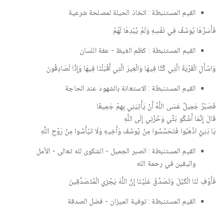
القيم المستنبطة : اتخاذ الحيلة لمصلحة شرعية
فَأَسَرَّهَا يُوسُفُ فِي نَفْسِهِ وَلَمْ يُبْدِهَا لَهُمْ
القيم المستنبطة : كظم الغيظ - عفة اللسان
وَاسْأَلِ الْقَرْيَةَ الَّتِي كُنَّا فِيهَا وَالْعِيرَ الَّتِي أَقْبَلْنَا فِيهَا وَإِنَّا لَصَادِقُونَ
القيم المستنبطة : الاستعانة بالشهود عند الحاجة
فَصَبْرٌ جَمِيلٌ عَسَى اللَّهُ أَنْ يَأْتِيَنِي بِهِمْ جَمِيعًا
قَالَ إِنَّمَا أَشْكُو بَثِّي وَحُزْنِي إِلَى اللَّهِ
يَا بَنِيَّ اذْهَبُوا فَتَحَسَّسُوا مِنْ يُوسُفَ وَأَخِيهِ وَلَا تَيْأَسُوا مِنْ رَوْحِ اللَّهِ
القيم المستنبطة : الصبر الجميل - الشكوى لله تعالى - الأمل
واليقين في رحمة الله
فَأَوْفِ لَنَا الْكَيْلَ وَتَصَدَّقْ عَلَيْنَا إِنَّ اللَّهَ يَجْزِي الْمُتَصَدِّقِينَ
القيم المستنبطة : توفية الميزان - فضل الصدقة