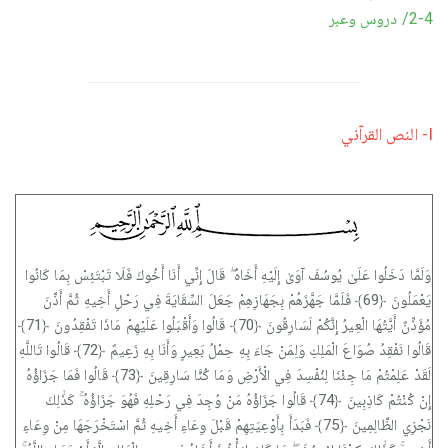
2-4/ دروس وعبر
I- النص القرآني
وَلَمَّا دَخَلُوا عَلَىٰ يُوسُفَ آوَىٰ إِلَيْهِ أَخَاهُ ۖ قَالَ إِنِّي أَنَا أَخُوكَ فَلَا تَبْتَئِسْ بِمَا كَانُوا
يَعْمَلُونَ ﴿69﴾ فَلَمَّا جَهَّزَهُمْ بِجَهَازِهِمْ جَعَلَ السِّقَايَةَ فِي رَحْلِ أَخِيهِ ثُمَّ أَذَّنَ
مُؤَذِّنٌ أَيَّتُهَا الْعِيرُ إِنَّكُمْ لَسَارِقُونَ ﴿70﴾ قَالُوا وَأَقْبَلُوا عَلَيْهِمْ مَاذَا تَفْقِدُونَ ﴿71﴾
قَالُوا نَفْقِدُ صُوَاعَ الْمَلِكِ وَلِمَنْ جَاءَ بِهِ حِمْلُ بَعِيرٍ وَأَنَا بِهِ زَعِيمٌ ﴿72﴾ قَالُوا تَاللَّهِ
لَقَدْ عَلِمْتُمْ مَا جِئْنَا لِنُفْسِدَ فِي الْأَرْضِ وَمَا كُنَّا سَارِقِينَ ﴿73﴾ قَالُوا فَمَا جَزَاؤُهُ
إِنْ كُنْتُمْ كَاذِبِينَ ﴿74﴾ قَالُوا جَزَاؤُهُ مَنْ وُجِدَ فِي رَحْلِهِ فَهُوَ جَزَاؤُهُ ۚ كَذَٰلِكَ
نَجْزِي الظَّالِمِينَ ﴿75﴾ فَبَدَأَ بِأَوْعِيَتِهِمْ قَبْلَ وِعَاءِ أَخِيهِ ثُمَّ اسْتَخْرَجَهَا مِنْ وِعَاءِ