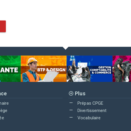
nce
Plus
maire
Prépas CPGE
lège
Divertissement
ée
Vocabulaire