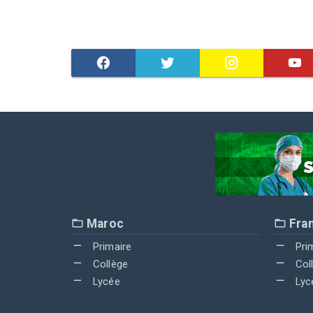
Maroc
Fra
Primaire
Pri
Collège
Col
Lycée
Lyc