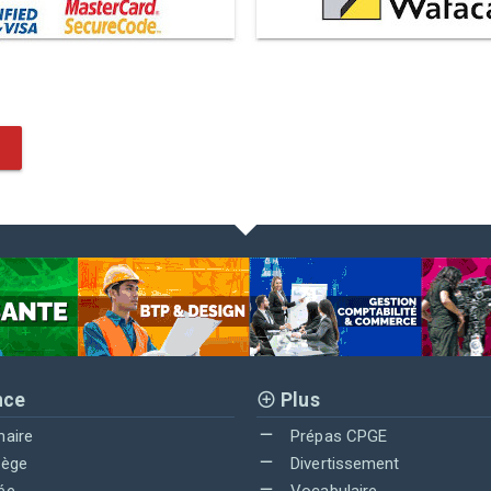
nce
Plus
maire
Prépas CPGE
lège
Divertissement