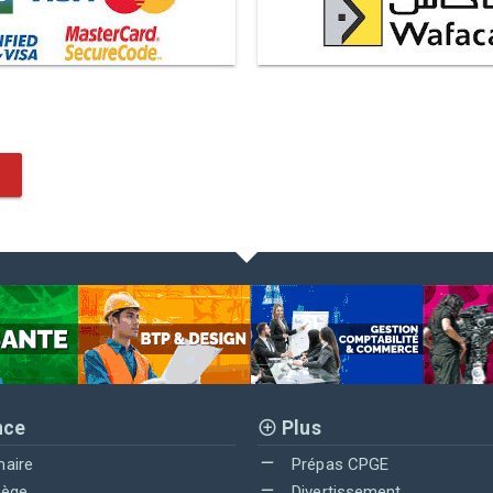
nce
Plus
maire
Prépas CPGE
lège
Divertissement