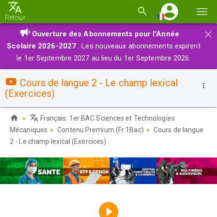
Basc
Retour
la
×
Ouverture des Abonnements pour l'Année
navi
Scolaire 2026-2027
: Les nouveaux abonnements expirent
le 1er Septembre 2027 au lieu du 1er Septembre 2026.
Cours de langue 2 - Le champ lexical
(Exercices)
Français: 1er BAC Sciences et Technologies
Mécaniques
Contenu Premium (Fr 1Bac)
Cours de langue
2 - Le champ lexical (Exercices)