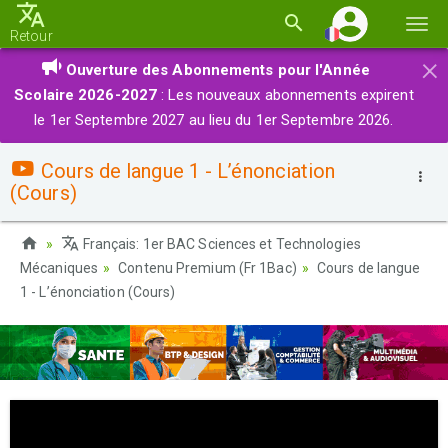
Basc
Retour
la
×
Ouverture des Abonnements pour l'Année
navi
Scolaire 2026-2027
: Les nouveaux abonnements expirent
le 1er Septembre 2027 au lieu du 1er Septembre 2026.
Cours de langue 1 - L’énonciation
(Cours)
Français: 1er BAC Sciences et Technologies
Mécaniques
Contenu Premium (Fr 1Bac)
Cours de langue
1 - L’énonciation (Cours)