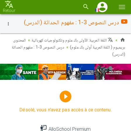
Basc
Retour
la
درس النصوص 3-1 : مفهوم الحداثة (الدرس)
navi
اللغة العربية: الأولى باك علوم وتكنولوجيات كهربائية
المحتوى
بريميوم ( اللغة العربية أولى باك علوم)
درس النصوص 3-1 : مفهوم الحداثة
(الدرس)
Désolé, vous n'avez pas accès à ce contenu.
AlloSchool Premium