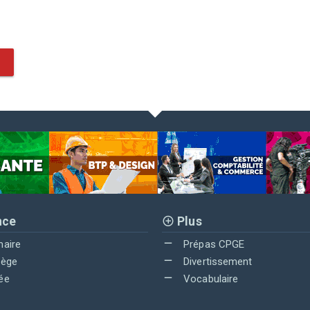
nce
Plus
maire
Prépas CPGE
lège
Divertissement
ée
Vocabulaire