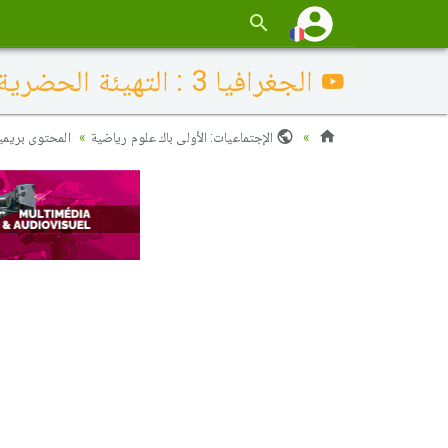
الجغرافيا 3 : التهيئة الحضرية والريفية – أزمة المدينة والريف وأشكال التدخل (المفاهيم)
الإجتماعيات: الأولى باك علوم رياضية
المحتوى بريمي)