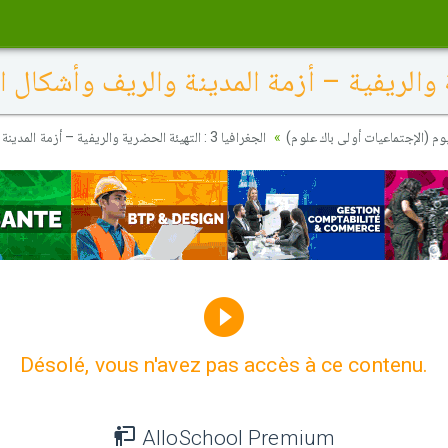
وم (الإجتماعيات أولى باك علوم
الجغرافيا 3 : التهيئة الحضرية والريفية – أزمة المدينة والريف وأشكال التدخل (المفاهيم)
Désolé, vous n'avez pas accès à ce contenu.
AlloSchool Premium