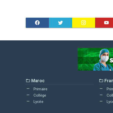
Maroc
Fra
Primaire
Pri
Collège
Col
Lycée
Lyc