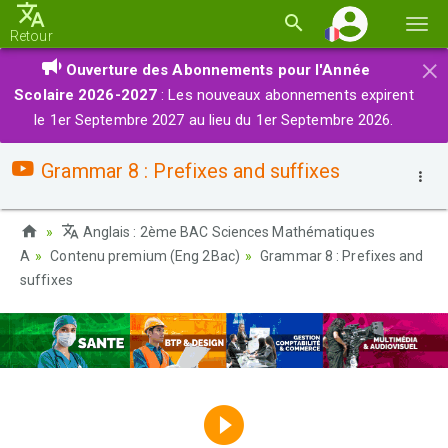
Basc
Retour
la
×
Ouverture des Abonnements pour l'Année
navi
Scolaire 2026-2027
: Les nouveaux abonnements expirent
le 1er Septembre 2027 au lieu du 1er Septembre 2026.
Grammar 8 : Prefixes and suffixes
Anglais : 2ème BAC Sciences Mathématiques
A
Contenu premium (Eng 2Bac)
Grammar 8 : Prefixes and
suffixes