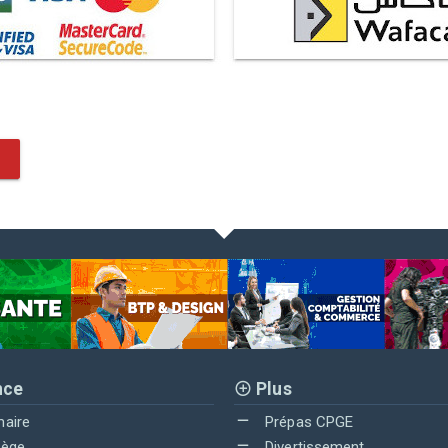
nce
Plus
maire
Prépas CPGE
lège
Divertissement